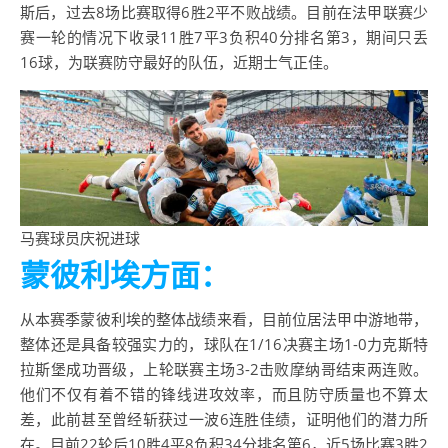
斯后，过去8场比赛取得6胜2平不败战绩。目前在法甲联赛少
赛一轮的情况下收录11胜7平3负积40分排名第3，期间只丢
16球，为联赛防守最好的队伍，近期士气正佳。
马赛球员庆祝进球
蒙彼利埃方面：
从本赛季蒙彼利埃的整体战绩来看，目前位居法甲中游地带，
整体还是具备较强实力的，球队在1/16决赛主场1-0力克斯特
拉斯堡成功晋级，上轮联赛主场3-2击败摩纳哥结束两连败。
他们不仅有着不错的锋线进攻效率，而且防守质量也不算太
差，此前甚至曾经斩获过一波6连胜佳绩，证明他们的潜力所
在。目前22轮后10胜4平8负积34分排名第6，近5场比赛3胜2