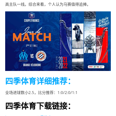
高主队一线。综合来看，个人认为马赛值得追捧。
四季体育详细推荐：
全场进球数小2.5，比分推荐：1:0/2:0/1:1
四季体育下载链接：